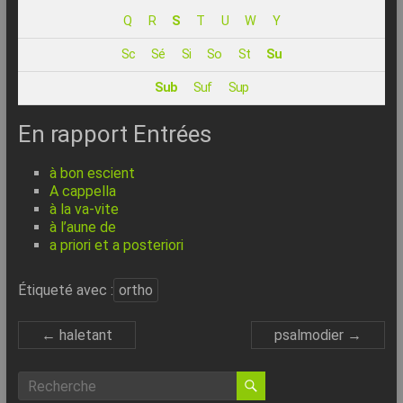
–
Q
R
S
T
U
W
Y
Internet
Sc
Sé
Si
So
St
Su
l’Informatique
Sub
Suf
Sup
Expliquée
Simplement
En rapport Entrées
!
à bon escient
A cappella
à la va-vite
à l’aune de
a priori et a posteriori
Étiqueté avec :
ortho
←
haletant
psalmodier
→