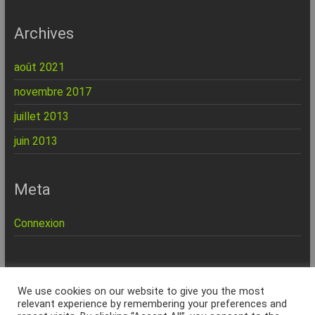
Archives
août 2021
novembre 2017
juillet 2013
juin 2013
Meta
Connexion
REPINFO - © 2026 - Formation – Depannage – Site Web -
We use cookies on our website to give you the most
Marseille
relevant experience by remembering your preferences and