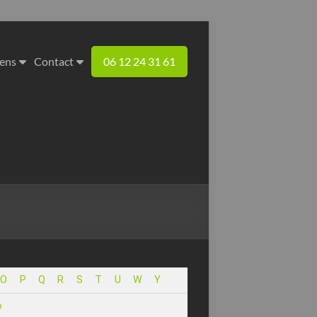
iens
Contact
06 12 24 31 61
O
P
Q
R
S
T
U
W
Y
o