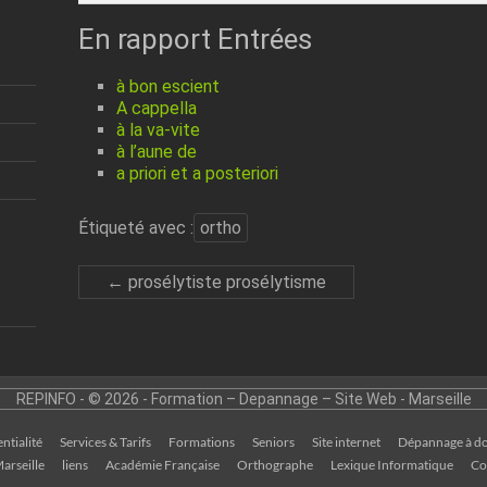
En rapport Entrées
à bon escient
A cappella
à la va-vite
à l’aune de
a priori et a posteriori
Étiqueté avec :
ortho
←
prosélytiste prosélytisme
REPINFO - © 2026 - Formation – Depannage – Site Web - Marseille
ntialité
Services & Tarifs
Formations
Seniors
Site internet
Dépannage à do
arseille
liens
Académie Française
Orthographe
Lexique Informatique
Co