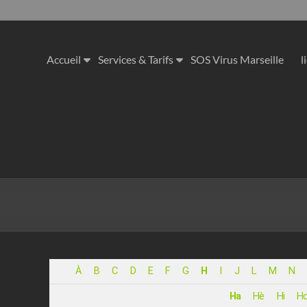
Accueil
Services & Tarifs
SOS Virus Marseille
l
À
B
C
D
E
F
G
H
I
J
L
M
N
Ha
Hè
Hi
H