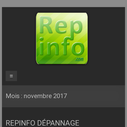
Aller
au
contenu
Repinfo.com
Menu
–
Formation
Mois :
novembre 2017
–
Depannage
REPINFO DÉPANNAGE