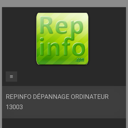
Aller
au
contenu
Repinfo.com
Menu
–
Formation
REPINFO DÉPANNAGE ORDINATEUR
–
13003
Depannage