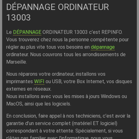
–
DÉPANNAGE ORDINATEUR
Internet
13003
l’Informatique
Expliquée
Le
DÉPANNAGE
ORDINATEUR 13003 c’est REPINFO.
Simplement
Vous trouverez chez nous la personne compétente pour
!
régler au plus vite tous vos besoins en
dépannage
ordinateur. Nous couvrons tous les arrondissements de
Marseille.
Nous réparons votre ordinateur, installons vos
imprimantes
WIFI
ou USB, votre Box Internet, vos disques
externes en réseaux.
Nous installons avec vous les mises à jours Windows ou
MacOS, ainsi que les logiciels.
En conclusion, faire appel à nos techniciens, c’est avoir la
garantie d’un service complet (matériel ET logiciel)
correspondant à votre attente. Spécialement, si vous
n’êtes pas familier avec l’informatique, nous vous