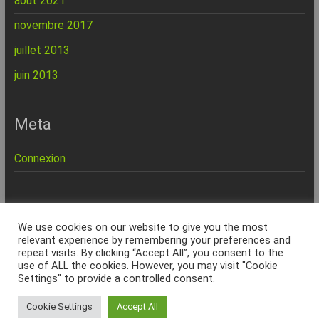
août 2021
novembre 2017
juillet 2013
juin 2013
Meta
Connexion
REPINFO - © 2026 - Formation – Depannage – Site Web -
We use cookies on our website to give you the most
Marseille
relevant experience by remembering your preferences and
repeat visits. By clicking “Accept All”, you consent to the
Accueil
Charte Qualité
Politique de confidentialité
Services & Tarifs
use of ALL the cookies. However, you may visit "Cookie
Formations
Seniors
Site internet
Dépannage à domicile
Dépannage
Settings" to provide a controlled consent.
ordinateur 13
Musique Assistée par Ordinateur
SOS Virus Marseille
liens
Académie Française
Orthographe
Lexique Informatique
Cookie Settings
Accept All
Contact
Espace clients