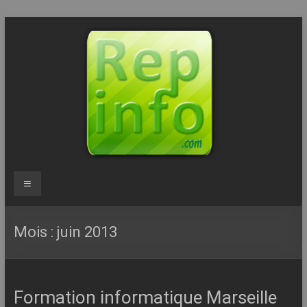
Aller
au
contenu
Repinfo.com
Menu
–
Formation
Mois :
juin 2013
–
Depannage
Formation informatique Marseille