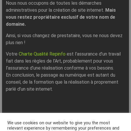
Nous nous occupons de toutes les démarches
administratives pour la création de site internet.
Mais
vous restez propriétaire exclusif de votre nom de
domaine.
Ainsi, si vous changez de prestataire, vous ne nous devez
plus rien !
Votre
Charte Qualité Repinfo
est l’assurance d’un travail
fait dans les règles de l’Art, probablement pour vous
l’assurance d’une réalisation conforme à vos besoins.
En conclusion, le passage au numérique est autant du
conseil, de la formation que la réalisation à proprement
parlé d’un site internet.
REPINFO - © 2026 - Formation – Depannage – Site Web -
We use cookies on our website to give you the most
Marseille
relevant experience by remembering your preferences and