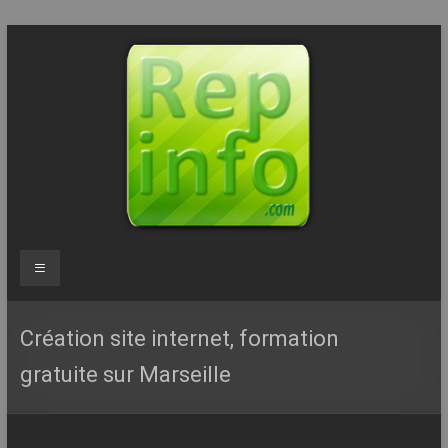
Aller
au
contenu
Repinfo.com
Menu
–
Formation
Création site internet, formation
–
gratuite sur Marseille
Depannage