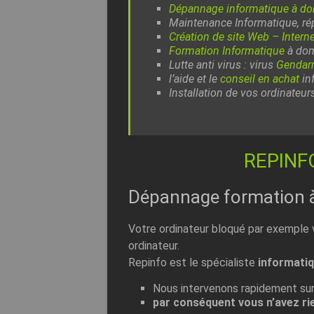
Dépannage informatique à do
Maintenance Informatique, rép
Création de site Web – Interne
Formation Informatique
à domi
Lutte anti virus : virus
Gendarm
l’aide et le
conseil en achat
in
Installation de vos ordinateur
REPINFO
Dépannage formation à 
Votre ordinateur bloqué par exemple v
ordinateur.
Repinfo est le spécialiste
informati
Nous intervenons rapidement su
par conséquent vous n’avez rie