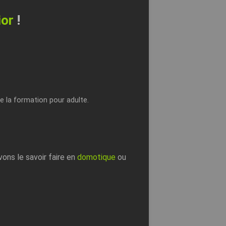
ior
!
de la formation pour adulte.
ons le savoir faire en
domotique
ou