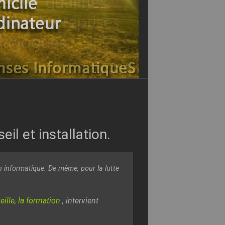
l et installation.
on informatique. De même, pour
la lutte
ille
,
la formation
, intervient