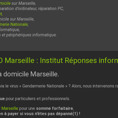
micile
sur Marseille,
aration d’ordinateur, réparation PC,
t,
cile sur Marseille,
erie Nationale
,
formatique,
s et périphériques informatique.
 Marseille : Institut Réponses infor
domicile Marseille.
ia le virus « Gendarmerie Nationale » ? Alors, nous intervenons
que
pour particuliers et professionnels.
r
Marseille
pour une
somme forfaitaire
,
n à payer si vous n’êtes pas dépanné(1) !