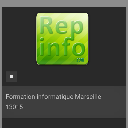
Aller
au
contenu
Repinfo.com
Menu
–
Formation
Formation informatique Marseille
–
13015
Depannage