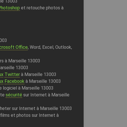
lle 13003
Photoshop
et retouche photos à
3003
crosoft Office
, Word, Excel, Outlook,
ers à Marseille 13003
Marseille 13003
ux
Twitter
à Marseille 13003
ux
Facebook
à Marseille 13003
e logiciel à Marseille 13003
ute
sécurité
sur Internet à Marseille
heter sur Internet à Marseille 13003
films et photos sur Internet à