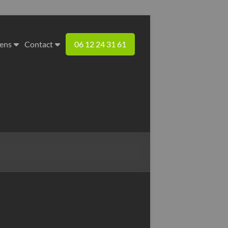
iens
Contact
06 12 24 31 61