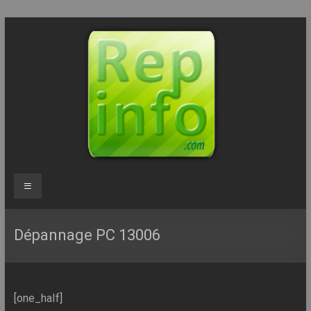
Aller
au
contenu
Repinfo.com
Menu
–
Formation
Dépannage PC 13006
–
Depannage
[one_half]