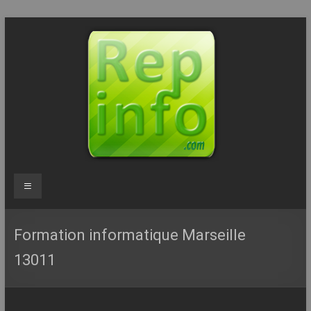
Aller
au
contenu
Repinfo.com
Menu
–
Formation
Formation informatique Marseille
–
13011
Depannage