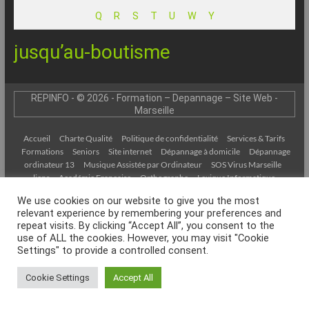
–
Q
R
S
T
U
W
Y
Internet
jusqu’au-boutisme
l’Informatique
Expliquée
Simplement
REPINFO - © 2026 - Formation – Depannage – Site Web -
!
Marseille
Accueil
Charte Qualité
Politique de confidentialité
Services & Tarifs
Formations
Seniors
Site internet
Dépannage à domicile
Dépannage
ordinateur 13
Musique Assistée par Ordinateur
SOS Virus Marseille
liens
Académie Française
Orthographe
Lexique Informatique
Contact
Espace clients
We use cookies on our website to give you the most
relevant experience by remembering your preferences and
repeat visits. By clicking “Accept All”, you consent to the
use of ALL the cookies. However, you may visit "Cookie
Settings" to provide a controlled consent.
Cookie Settings
Accept All