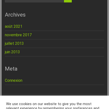
Archives
août 2021
novembre 2017
juillet 2013
juin 2013
Meta
Connexion
REPINFO - © 2026 - Formation – Depannage – Site Web -
We use cookies on our website to give you the most
Marseille
relevant experience by remembering your preferences and