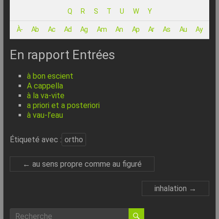
–
Q
R
S
T
U
W
Y
Internet
À-
Ab
Ac
Ad
Ag
Am
An
Ap
Ar
As
Au
Ay
l’Informatique
Expliquée
En rapport Entrées
Simplement
!
à bon escient
A cappella
à la va-vite
a priori et a posteriori
à vau-l’eau
Étiqueté avec :
ortho
←
au sens propre comme au figuré
inhalation
→