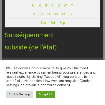
–
Q
R
S
T
U
W
Y
Internet
Sc
Sé
Si
So
St
Su
l’Informatique
Sub
Suf
Sup
Expliquée
Simplement
Subséquemment
!
subside (de l’état)
REPINFO - © 2026 - Formation – Depannage – Site Web -
Marseille
We use cookies on our website to give you the most
relevant experience by remembering your preferences and
repeat visits. By clicking “Accept All”, you consent to the
Accueil
Charte Qualité
Politique de confidentialité
Services & Tarifs
use of ALL the cookies. However, you may visit "Cookie
Formations
Seniors
Site internet
Dépannage à domicile
Dépannage
Settings" to provide a controlled consent.
ordinateur 13
Musique Assistée par Ordinateur
SOS Virus Marseille
liens
Académie Française
Orthographe
Lexique Informatique
Cookie Settings
Contact
Accept All
Espace clients