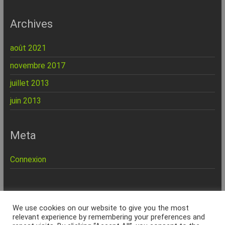
Archives
août 2021
novembre 2017
juillet 2013
juin 2013
Meta
Connexion
REPINFO - © 2026 - Formation – Depannage – Site Web -
We use cookies on our website to give you the most
Marseille
relevant experience by remembering your preferences and