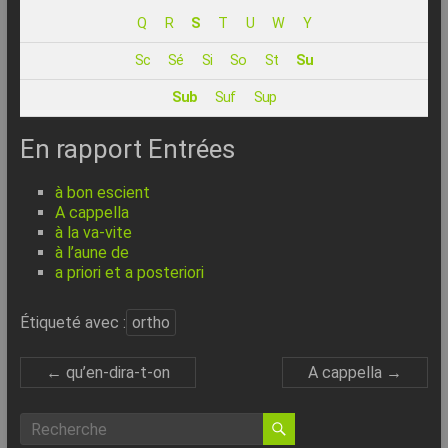
–
Q
R
S
T
U
W
Y
Internet
Sc
Sé
Si
So
St
Su
l’Informatique
Sub
Suf
Sup
Expliquée
Simplement
En rapport Entrées
!
à bon escient
A cappella
à la va-vite
à l’aune de
a priori et a posteriori
Étiqueté avec :
ortho
←
qu’en-dira-t-on
A cappella
→