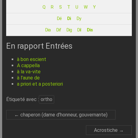
–
Q
R
S
T
U
W
Y
Internet
Dé
Di
Dy
l’Informatique
Dia
Dif
Dig
Dil
Dis
Expliquée
Simplement
En rapport Entrées
!
à bon escient
A cappella
à la va-vite
à l’aune de
a priori et a posteriori
Étiqueté avec :
ortho
←
chaperon (dame d’honneur, gouvernante)
Acrostiche
→