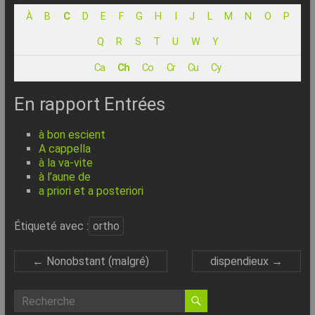
–
À
B
C
D
E
F
G
H
I
J
L
M
N
O
P
Internet
Q
R
S
T
U
W
Y
l’Informatique
Ca
Ch
Co
Cr
Cu
Cy
Expliquée
Simplement
En rapport Entrées
!
à bon escient
A cappella
à la va-vite
à l’aune de
a priori et a posteriori
Étiqueté avec :
ortho
←
Nonobstant (malgré)
dispendieux
→