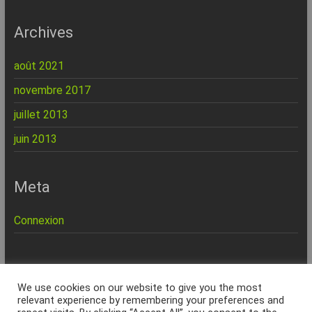
Archives
août 2021
novembre 2017
juillet 2013
juin 2013
Meta
Connexion
REPINFO - © 2026 - Formation – Depannage – Site Web -
We use cookies on our website to give you the most
Marseille
relevant experience by remembering your preferences and