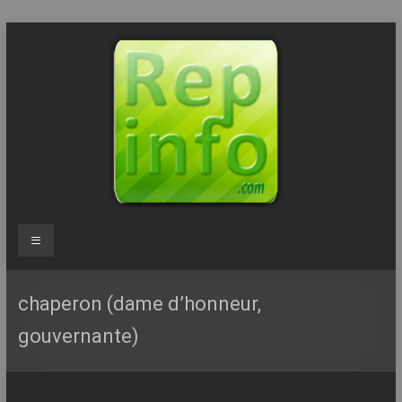
Aller
au
contenu
Repinfo.com
Menu
–
Formation
chaperon (dame d’honneur,
–
gouvernante)
Depannage