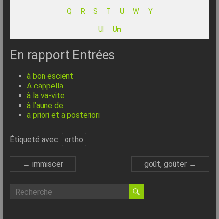
–
Q
R
S
T
U
W
Y
Internet
Ul
Un
l’Informatique
Expliquée
En rapport Entrées
Simplement
!
à bon escient
A cappella
à la va-vite
à l’aune de
a priori et a posteriori
Étiqueté avec :
ortho
←
immiscer
goût, goûter
→