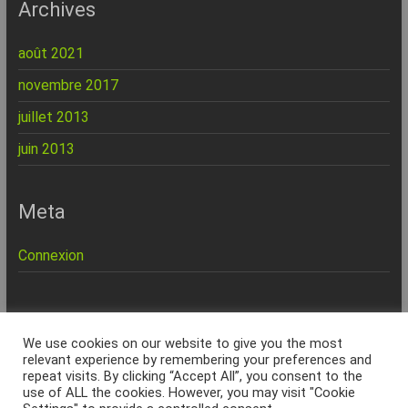
Archives
août 2021
novembre 2017
juillet 2013
juin 2013
Meta
Connexion
REPINFO - © 2026 - Formation – Depannage – Site Web -
We use cookies on our website to give you the most
Marseille
relevant experience by remembering your preferences and
repeat visits. By clicking “Accept All”, you consent to the
Accueil
Charte Qualité
Politique de confidentialité
Services & Tarifs
use of ALL the cookies. However, you may visit "Cookie
Formations
Seniors
Site internet
Dépannage à domicile
Dépannage