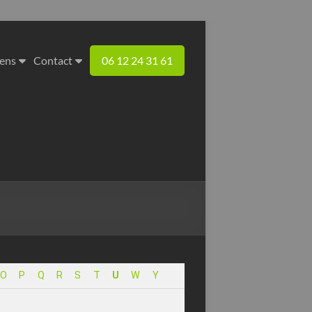
iens
Contact
06 12 24 31 61
O
P
Q
R
S
T
U
W
Y