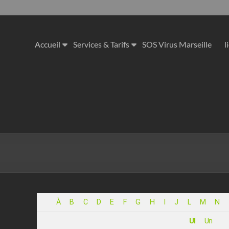
Accueil
Services & Tarifs
SOS Virus Marseille
l
À
B
C
D
E
F
G
H
I
J
L
M
N
Ul
Un