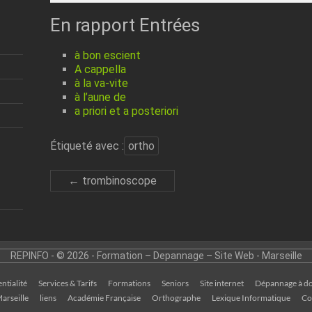
En rapport Entrées
à bon escient
A cappella
à la va-vite
à l’aune de
a priori et a posteriori
Étiqueté avec :
ortho
←
trombinoscope
REPINFO - © 2026 - Formation – Depannage – Site Web - Marseille
ntialité
Services & Tarifs
Formations
Seniors
Site internet
Dépannage à do
arseille
liens
Académie Française
Orthographe
Lexique Informatique
Co