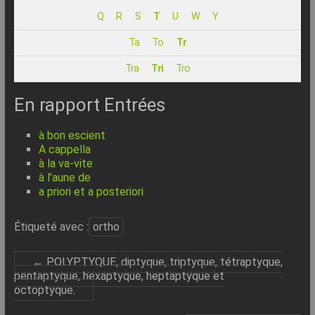
–
Q
R
S
T
U
W
Y
Internet
Ta
To
Tr
l’Informatique
Tra
Tri
Tro
Expliquée
Simplement
En rapport Entrées
!
à bon escient
A cappella
à la va-vite
à l’aune de
a priori et a posteriori
Étiqueté avec :
ortho
←
POLYPTYQUE, diptyque, triptyque, tétraptyque,
pentaptyque, hexaptyque, heptaptyque et
octoptyque.