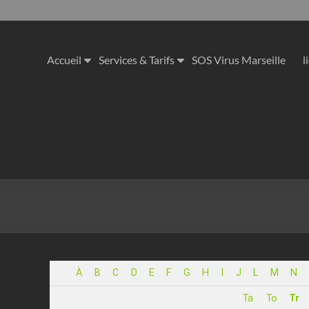
Accueil
Services & Tarifs
SOS Virus Marseille
l
À
B
C
D
E
F
G
H
I
J
L
M
N
Ta
To
Tr