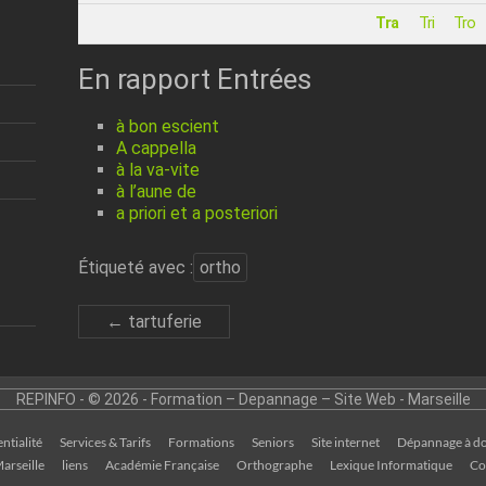
Tra
Tri
Tro
En rapport Entrées
à bon escient
A cappella
à la va-vite
à l’aune de
a priori et a posteriori
Étiqueté avec :
ortho
←
tartuferie
REPINFO - © 2026 - Formation – Depannage – Site Web - Marseille
ntialité
Services & Tarifs
Formations
Seniors
Site internet
Dépannage à do
arseille
liens
Académie Française
Orthographe
Lexique Informatique
Co