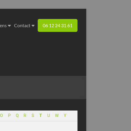
iens
Contact
06 12 24 31 61
O
P
Q
R
S
T
U
W
Y