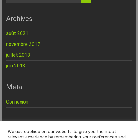
Archives
août 2021
novembre 2017
juillet 2013
juin 2013
Meta
Connexion
REPINFO - © 2026 - Formation – Depannage – Site Web -
We use cookies on our website to give you the most
Marseille
relevant experience by remembering your preferences and