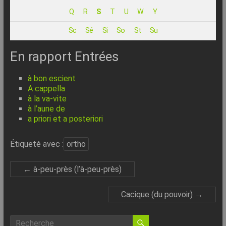
–
Q
R
S
T
U
W
Y
Internet
Sc
Sé
Si
So
St
Su
l’Informatique
Expliquée
En rapport Entrées
Simplement
!
à bon escient
A cappella
à la va-vite
à l’aune de
a priori et a posteriori
Étiqueté avec :
ortho
←
à-peu-près (l’à-peu-près)
Cacique (du pouvoir)
→