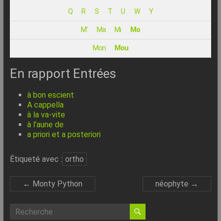
–
Q
R
S
T
U
W
Y
Internet
M'
Ma
Mi
Mo
l’Informatique
Mon
Mou
Expliquée
Simplement
En rapport Entrées
!
à bon escient
A cappella
à la va-vite
à l’aune de
a priori et a posteriori
Étiqueté avec :
ortho
←
Monty Python
néophyte
→