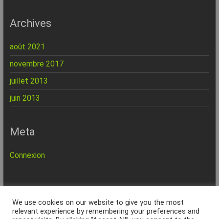
Archives
août 2021
novembre 2017
juillet 2013
juin 2013
Meta
Connexion
REPINFO - © 2026 - Formation – Depannage – Site Web -
We use cookies on our website to give you the most
Marseille
relevant experience by remembering your preferences and