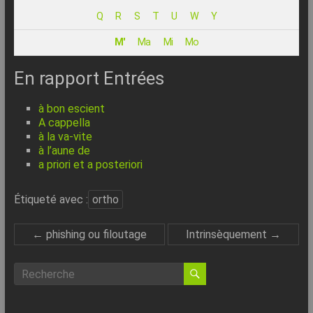
–
Q
R
S
T
U
W
Y
Internet
M'
Ma
Mi
Mo
l’Informatique
Expliquée
En rapport Entrées
Simplement
!
à bon escient
A cappella
à la va-vite
à l’aune de
a priori et a posteriori
Étiqueté avec :
ortho
←
phishing ou filoutage
Intrinsèquement
→