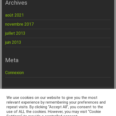
Archives
août 2021
novembre 2017
juillet 2013
juin 2013
Meta
Connexion
REPINFO - © 2026 - Formation – Depannage – Site Web -
We use cookies on our website to give you the most
Marseille
relevant experience by remembering your preferences and
repeat visits. By clicking “Accept All”, you consent to the
Accueil
Charte Qualité
Politique de confidentialité
Services & Tarifs
use of ALL the cookies. However, you may visit "Cookie
Formations
Seniors
Site internet
Dépannage à domicile
Dépannage