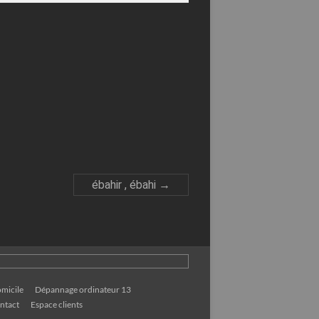
ébahir , ébahi
→
micile
Dépannage ordinateur 13
ntact
Espace clients