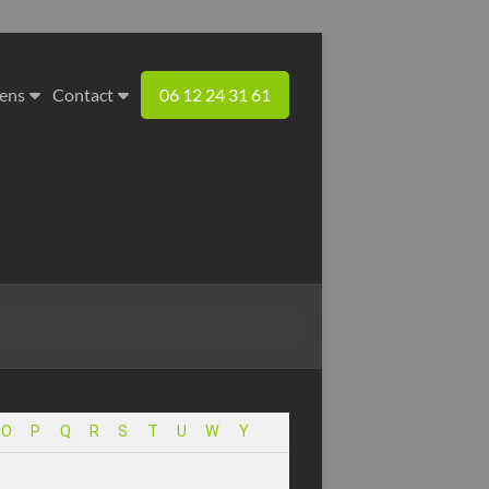
iens
Contact
06 12 24 31 61
O
P
Q
R
S
T
U
W
Y