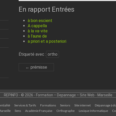
En rapport Entrées
à bon escient
A cappella
à la va-vite
à l’aune de
a priori et a posteriori
Étiqueté avec :
ortho
←
prémisse
REPINFO - © 2026 - Formation – Depannage – Site Web - Marseille
ntialité
Services & Tarifs
Formations
Seniors
Site internet
Dépannage à do
arseille
liens
Académie Française
Orthographe
Lexique Informatique
Co