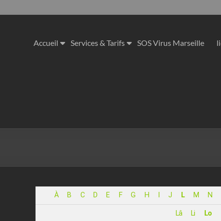
Accueil
Services & Tarifs
SOS Virus Marseille
l
À
B
C
D
E
F
G
H
I
J
L
M
N
Lâ
Li
Lo