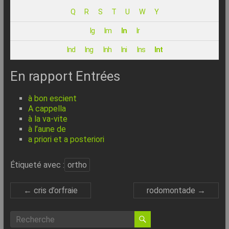
–
Q
R
S
T
U
W
Y
Internet
Ig
Im
In
Ir
l’Informatique
Ind
Ing
Inh
Ini
Ins
Int
Expliquée
Simplement
En rapport Entrées
!
à bon escient
A cappella
à la va-vite
à l’aune de
a priori et a posteriori
Étiqueté avec :
ortho
←
cris d’orfraie
rodomontade
→