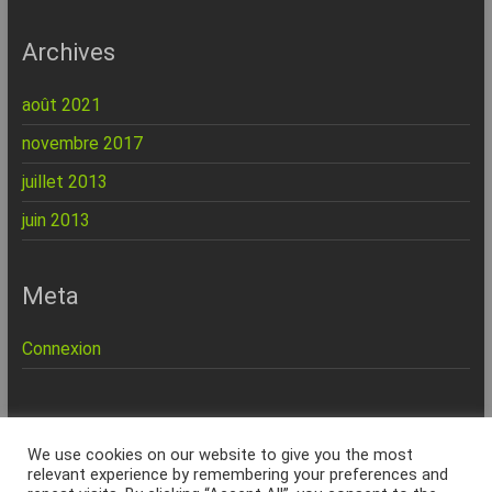
Archives
août 2021
novembre 2017
juillet 2013
juin 2013
Meta
Connexion
REPINFO - © 2026 - Formation – Depannage – Site Web -
We use cookies on our website to give you the most
Marseille
relevant experience by remembering your preferences and