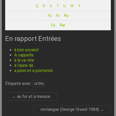
–
Q
R
S
T
U
W
Y
Internet
Fa
Fe
Fu
l’Informatique
Ful
Fur
Expliquée
Simplement
En rapport Entrées
!
à bon escient
A cappella
à la va-vite
à l’aune de
a priori et a posteriori
Étiqueté avec :
ortho
←
au fur et à mesure
novlangue (George Orwell 1984)
→