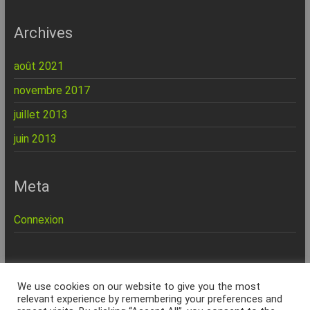
Archives
août 2021
novembre 2017
juillet 2013
juin 2013
Meta
Connexion
REPINFO - © 2026 - Formation – Depannage – Site Web -
We use cookies on our website to give you the most
Marseille
relevant experience by remembering your preferences and