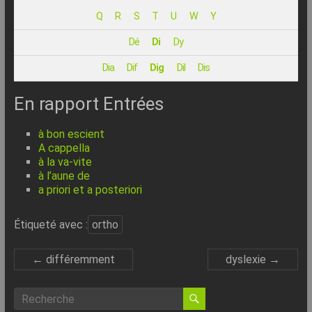
–
Q
R
S
T
U
W
Y
Internet
Dé
Di
Dy
l’Informatique
Dia
Dif
Dig
Dil
Dis
Expliquée
Simplement
En rapport Entrées
!
à bon escient
A cappella
à la va-vite
à l’aune de
a priori et a posteriori
Étiqueté avec :
ortho
←
différemment
dyslexie
→