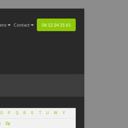
iens
Contact
06 12 24 31 61
O
P
Q
R
S
T
U
W
Y
u
Cy