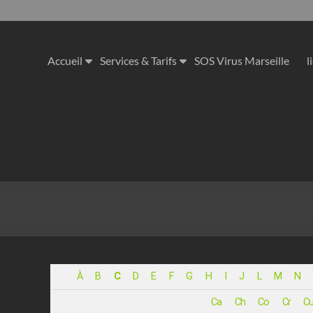
Accueil
Services & Tarifs
SOS Virus Marseille
l
À
B
C
D
E
F
G
H
I
J
L
M
N
Ca
Ch
Co
Cr
C