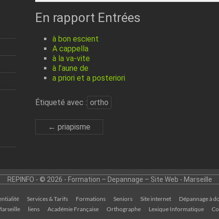
En rapport Entrées
à bon escient
A cappella
à la va-vite
à l’aune de
a priori et a posteriori
Étiqueté avec :
ortho
←
priapisme
REPINFO - © 2026 - Formation – Depannage – Site Web - Marseille
ntialité
Services & Tarifs
Formations
Seniors
Site internet
Dépannage à do
arseille
liens
Académie Française
Orthographe
Lexique Informatique
Co