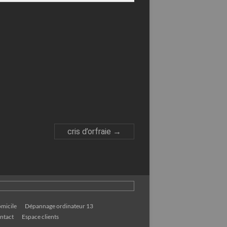
cris d’orfraie
→
micile
Dépannage ordinateur 13
ntact
Espace clients