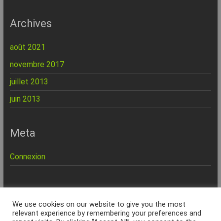
Archives
août 2021
novembre 2017
juillet 2013
juin 2013
Meta
Connexion
REPINFO - © 2026 - Formation – Depannage – Site Web -
We use cookies on our website to give you the most
Marseille
relevant experience by remembering your preferences and