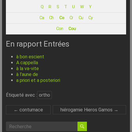
–
Q
R
S
T
U
W
Y
Internet
Ca
Ch
Co
Cr
Cu
Cy
l’Informatique
Con
Cou
Expliquée
Simplement
En rapport Entrées
!
à bon escient
A cappella
à la va-vite
à l’aune de
a priori et a posteriori
Étiqueté avec :
ortho
←
contumace
hiérogamie Hieros Gamos
→