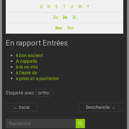
–
Q
R
S
T
U
W
Y
Internet
Ba
Be
Bi
l’Informatique
Bec
Bes
Expliquée
Simplement
En rapport Entrées
!
à bon escient
A cappella
à la va-vite
à l’aune de
a priori et a posteriori
Étiqueté avec :
ortho
←
bazar
Bescherelle
→