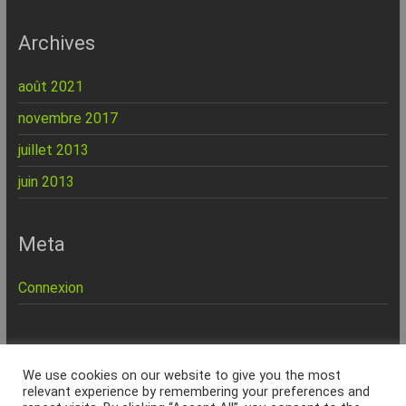
Archives
août 2021
novembre 2017
juillet 2013
juin 2013
Meta
Connexion
REPINFO - © 2026 - Formation – Depannage – Site Web -
We use cookies on our website to give you the most
Marseille
relevant experience by remembering your preferences and