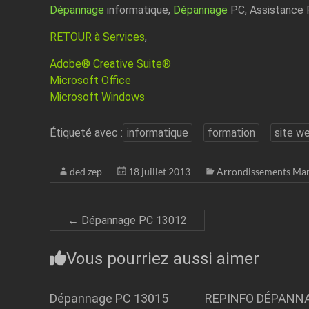
Dépannage
informatique,
Dépannage
PC, Assistance 
RETOUR à Services
,
Adobe® Creative Suite®
Microsoft Office
Microsoft Windows
Étiqueté avec :
informatique
formation
site w
ded zep
18 juillet 2013
Arrondissements Mar
←
Dépannage PC 13012
Vous pourriez aussi aimer
Dépannage PC 13015
REPINFO DÉPANN