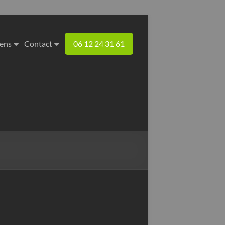
iens
Contact
06 12 24 31 61