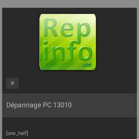
Aller
au
contenu
Repinfo.com
Menu
–
Formation
Dépannage PC 13010
–
Depannage
[one_half]