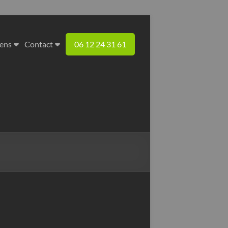
iens
Contact
06 12 24 31 61