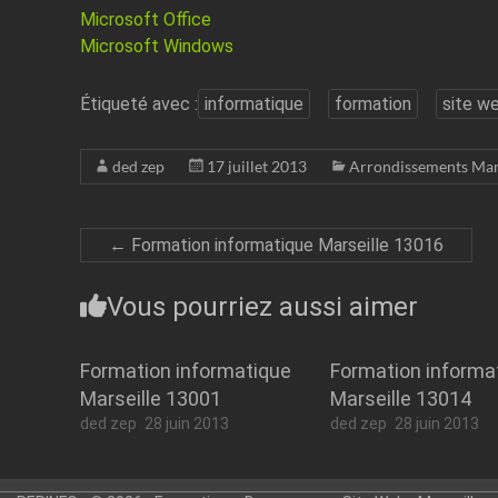
Microsoft Office
Microsoft Windows
Étiqueté avec :
informatique
formation
site w
ded zep
17 juillet 2013
Arrondissements Mar
←
Formation informatique Marseille 13016
Vous pourriez aussi aimer
Formation informatique
Formation informa
Marseille 13001
Marseille 13014
ded zep
28 juin 2013
ded zep
28 juin 2013