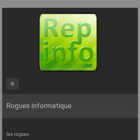
Aller
au
contenu
Repinfo.com
Menu
–
Formation
Rogues informatique
–
Depannage
les rogues