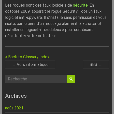
–
Les rogues sont des faux logiciels de
sécurité
. En
Internet
octobre 2009, apparait le rogue Security Tool, un faux
logiciel anti-spyware. Il s’installe sans permission et vous
l’Informatique
incite, par le biais d’un message alarmant, à acheter et
Expliquée
installer un logiciel « frauduleux » pour soit disant
Simplement
désinfecter votre ordinateur.
!
« Back to Glossary Index
←
Vers informatique
BBS
→
Archives
août 2021