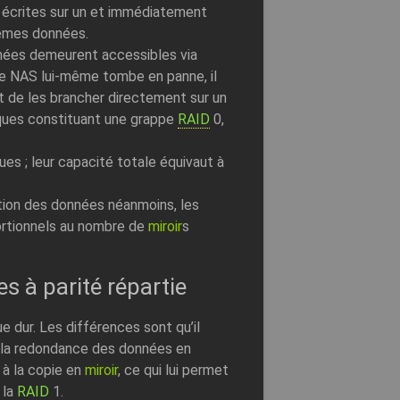
écrites sur un et immédiatement
mêmes données.
nées demeurent accessibles via
le NAS lui-même tombe en panne, il
 et de les brancher directement sur un
sques constituant une grappe
RAID
0,
es ; leur capacité totale équivaut à
ction des données néanmoins, les
ortionnels au nombre de
miroir
s
s à parité répartie
e dur. Les différences sont qu’il
e la redondance des données en
 à la copie en
miroir
, ce qui lui permet
 la
RAID
1.