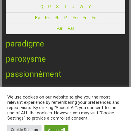
–
Q
R
S
T
U
W
Y
Internet
Pa
Pé
Ph
Pl
Po
Pr
Ps
l’Informatique
Par
Pas
Expliquée
Simplement
paradigme
!
paroxysme
passionnément
REPINFO - © 2026 - Formation – Depannage – Site Web -
We use cookies on our website to give you the most
Marseille
relevant experience by remembering your preferences and
repeat visits. By clicking “Accept All”, you consent to the
Accueil
Charte Qualité
Politique de confidentialité
Services & Tarifs
use of ALL the cookies. However, you may visit "Cookie
Formations
Seniors
Site internet
Dépannage à domicile
Dépannage
Settings" to provide a controlled consent.
ordinateur 13
Musique Assistée par Ordinateur
SOS Virus Marseille
liens
Académie Française
Orthographe
Lexique Informatique
Cookie Settings
Accept All