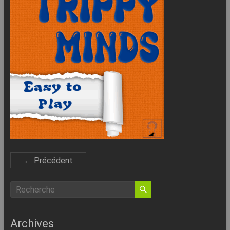
–
Internet
l’Informatique
Expliquée
Simplement
!
← Précédent
Archives