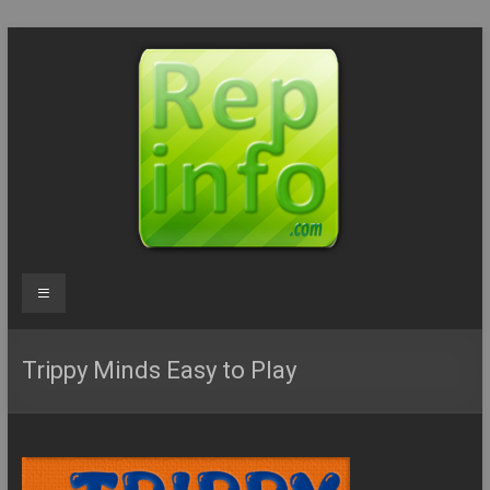
Aller
au
contenu
Repinfo.com
Menu
–
Formation
Trippy Minds Easy to Play
–
Depannage