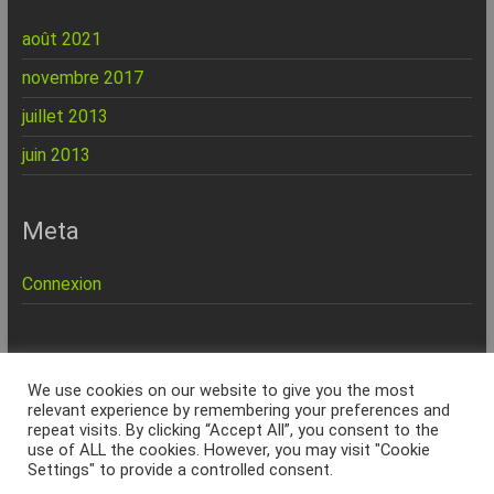
août 2021
novembre 2017
juillet 2013
juin 2013
Meta
Connexion
REPINFO - © 2026 - Formation – Depannage – Site Web -
We use cookies on our website to give you the most
Marseille
relevant experience by remembering your preferences and
repeat visits. By clicking “Accept All”, you consent to the
Accueil
Charte Qualité
Politique de confidentialité
Services & Tarifs
use of ALL the cookies. However, you may visit "Cookie
Formations
Seniors
Site internet
Dépannage à domicile
Dépannage
Settings" to provide a controlled consent.
ordinateur 13
Musique Assistée par Ordinateur
SOS Virus Marseille