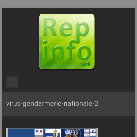
Aller
au
contenu
Repinfo.com
Menu
–
Formation
virus-gendarmerie-nationale-2
–
Depannage