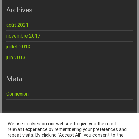
Archives
août 2021
novembre 2017
juillet 2013
juin 2013
Meta
Connexion
REPINFO - © 2026 - Formation – Depannage – Site Web -
We use cookies on our website to give you the most
Marseille
relevant experience by remembering your preferences and
repeat visits. By clicking “Accept All”, you consent to the
Accueil
Charte Qualité
Politique de confidentialité
Services & Tarifs