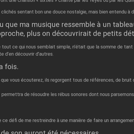
font une chanson « sixties » chanté par les Yéyés ou par les Qui
clichés sentant bon une douce nostalgie, mais bien entendu à de
ulu que ma musique ressemble à un tableau
proche, plus on découvrirait de petits dét
e tout ce qui nous semblait simple, n’était que la somme de tan
 d’en découvrir d’autres.
a fois.
y que vous écouterez, ils regorgent tous de références, de bruit
 permettra de résoudre les rébus sonores dont nous parsemons 
 ce défi de me restreindre à une manière de faire un arrangement
 de son auront été nécessaires…