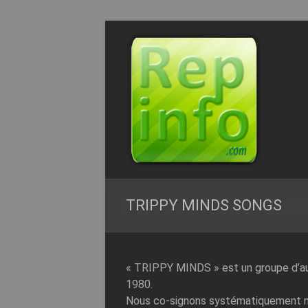
Aller
au
Repinfo.com
contenu
–
Formation
–
Depannage
–
Internet
TRIPPY MINDS SONGS
l’Informatique
Expliquée
Simplement
« TRIPPY MINDS » est un groupe d’aut
!
1980.
Nous co-signons systématiquement nos