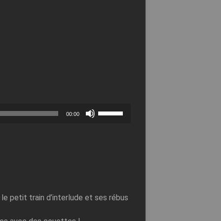
Utilisez
00:00
les
flèches
haut/bas
pour
augmenter
ou
diminuer
le
volume.
le petit train d’interlude et ses rébus