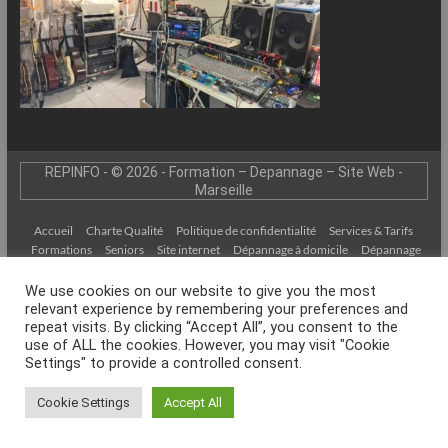
–
Internet
l’Informatique
Expliquée
Simplement
!
REPINFO - © 2026 - Formation – Depannage – Site Web -
Marseille
Accueil
Charte Qualité
Politique de confidentialité
Services & Tarifs
Formations
Seniors
Site internet
Dépannage à domicile
Dépannage
ordinateur 13
Musique Assistée par Ordinateur
SOS Virus Marseille
liens
Académie Française
Orthographe
Lexique Informatique
We use cookies on our website to give you the most
Contact
Espace clients
relevant experience by remembering your preferences and
repeat visits. By clicking “Accept All”, you consent to the
use of ALL the cookies. However, you may visit "Cookie
Settings" to provide a controlled consent.
Cookie Settings
Accept All