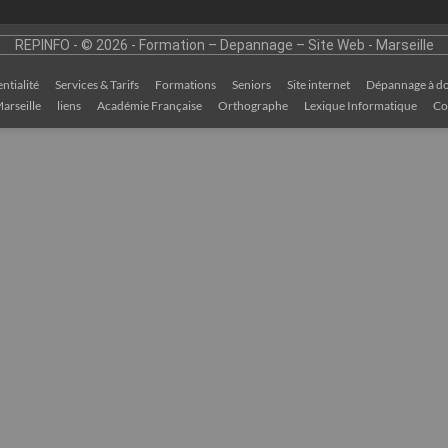
REPINFO - © 2026 - Formation – Depannage – Site Web - Marseille
ntialité
Services & Tarifs
Formations
Seniors
Site internet
Dépannage à do
arseille
liens
Académie Française
Orthographe
Lexique Informatique
Co