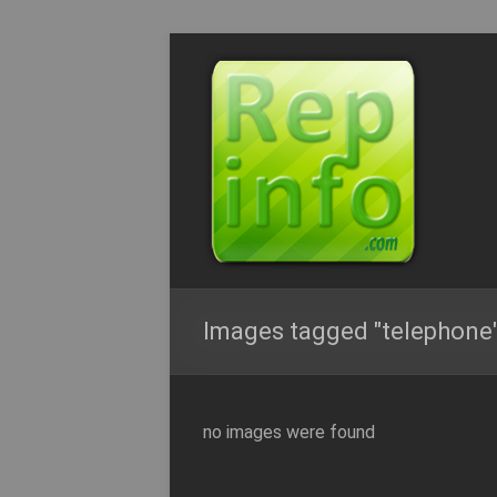
Aller
au
Repinfo.com
contenu
–
Formation
–
Depannage
–
Internet
Images tagged "telephone
l’Informatique
Expliquée
Simplement
no images were found
!