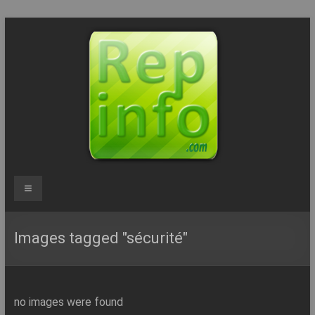
Aller
au
contenu
Repinfo.com
Menu
–
Formation
Images tagged "sécurité"
–
Depannage
no images were found