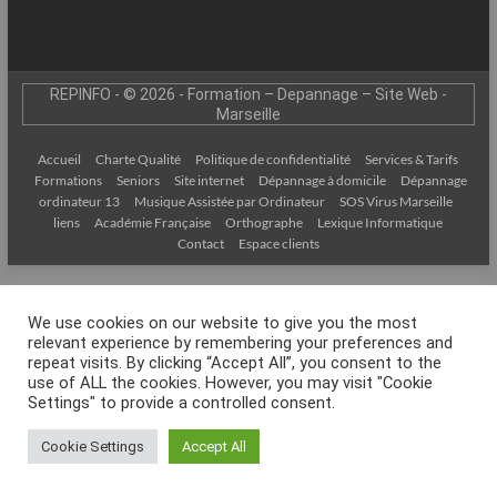
–
Internet
l’Informatique
REPINFO - © 2026 - Formation – Depannage – Site Web -
Expliquée
Marseille
Simplement
Accueil
Charte Qualité
Politique de confidentialité
Services & Tarifs
!
Formations
Seniors
Site internet
Dépannage à domicile
Dépannage
ordinateur 13
Musique Assistée par Ordinateur
SOS Virus Marseille
liens
Académie Française
Orthographe
Lexique Informatique
Contact
Espace clients
We use cookies on our website to give you the most
relevant experience by remembering your preferences and
repeat visits. By clicking “Accept All”, you consent to the
use of ALL the cookies. However, you may visit "Cookie
Settings" to provide a controlled consent.
Cookie Settings
Accept All