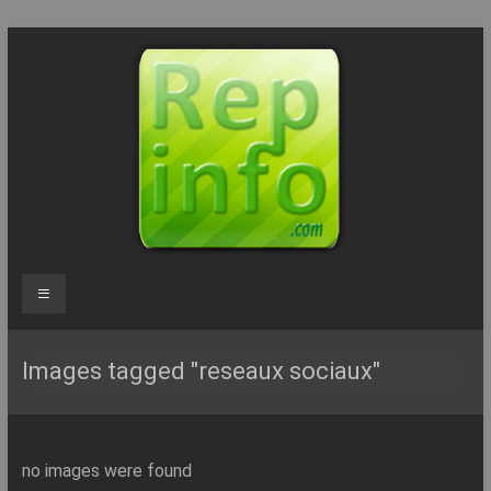
Aller
au
contenu
Repinfo.com
Menu
–
Formation
Images tagged "reseaux sociaux"
–
Depannage
no images were found