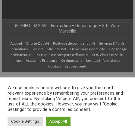
–
Internet
l’Informatique
REPINFO - © 2026 - Formation – Depannage – Site Web -
Expliquée
Marseille
Simplement
Accueil
Charte Qualité
Politique de confidentialité
Services & Tarifs
!
Formations
Seniors
Site internet
Dépannage à domicile
Dépannage
ordinateur 13
Musique Assistée par Ordinateur
SOS Virus Marseille
liens
Académie Française
Orthographe
Lexique Informatique
Contact
Espace clients
We use cookies on our website to give you the most
relevant experience by remembering your preferences and
repeat visits. By clicking “Accept All”, you consent to the
use of ALL the cookies. However, you may visit "Cookie
Settings" to provide a controlled consent.
Cookie Settings
Accept All