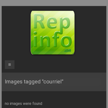
Aller
au
contenu
Repinfo.com
Menu
–
Formation
Images tagged "courriel"
–
Depannage
no images were found