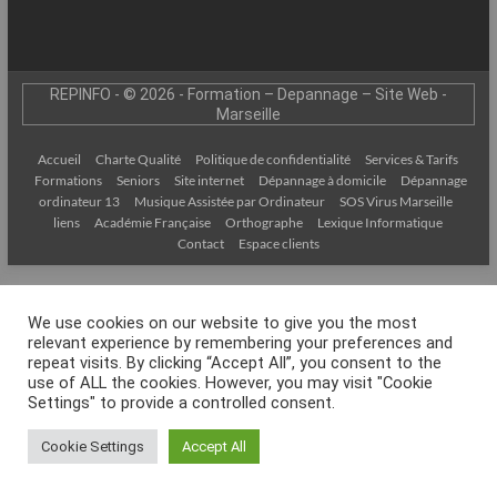
–
Internet
l’Informatique
REPINFO - © 2026 - Formation – Depannage – Site Web -
Expliquée
Marseille
Simplement
Accueil
Charte Qualité
Politique de confidentialité
Services & Tarifs
!
Formations
Seniors
Site internet
Dépannage à domicile
Dépannage
ordinateur 13
Musique Assistée par Ordinateur
SOS Virus Marseille
liens
Académie Française
Orthographe
Lexique Informatique
Contact
Espace clients
We use cookies on our website to give you the most
relevant experience by remembering your preferences and
repeat visits. By clicking “Accept All”, you consent to the
use of ALL the cookies. However, you may visit "Cookie
Settings" to provide a controlled consent.
Cookie Settings
Accept All