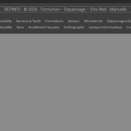
REPINFO - © 2026 - Formation – Depannage – Site Web - Marseille
ntialité
Services & Tarifs
Formations
Seniors
Site internet
Dépannage à do
arseille
liens
Académie Française
Orthographe
Lexique Informatique
Co