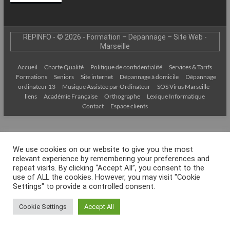
–
Internet
REPINFO - © 2026 - Formation – Depannage – Site Web -
l’Informatique
Marseille
Expliquée
Simplement
Accueil
Charte Qualité
Politique de confidentialité
Services & Tarifs
!
Formations
Seniors
Site internet
Dépannage à domicile
Dépannage
ordinateur 13
Musique Assistée par Ordinateur
SOS Virus Marseille
liens
Académie Française
Orthographe
Lexique Informatique
Contact
Espace clients
We use cookies on our website to give you the most
relevant experience by remembering your preferences and
repeat visits. By clicking “Accept All”, you consent to the
use of ALL the cookies. However, you may visit "Cookie
Settings" to provide a controlled consent.
Cookie Settings
Accept All