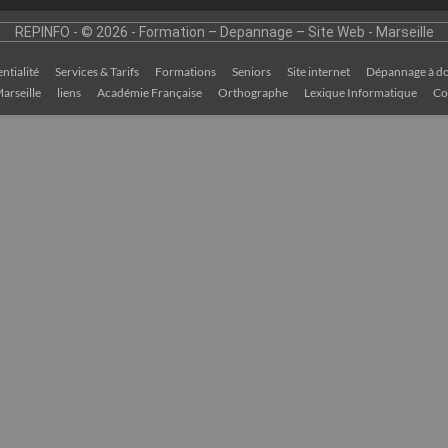
REPINFO - © 2026 - Formation – Depannage – Site Web - Marseille
ntialité
Services & Tarifs
Formations
Seniors
Site internet
Dépannage à do
arseille
liens
Académie Française
Orthographe
Lexique Informatique
Co