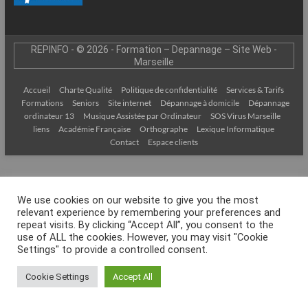
–
Internet
REPINFO - © 2026 - Formation – Depannage – Site Web -
l’Informatique
Marseille
Expliquée
Simplement
Accueil
Charte Qualité
Politique de confidentialité
Services & Tarifs
!
Formations
Seniors
Site internet
Dépannage à domicile
Dépannage
ordinateur 13
Musique Assistée par Ordinateur
SOS Virus Marseille
liens
Académie Française
Orthographe
Lexique Informatique
Contact
Espace clients
We use cookies on our website to give you the most
relevant experience by remembering your preferences and
repeat visits. By clicking “Accept All”, you consent to the
use of ALL the cookies. However, you may visit "Cookie
Settings" to provide a controlled consent.
Cookie Settings
Accept All