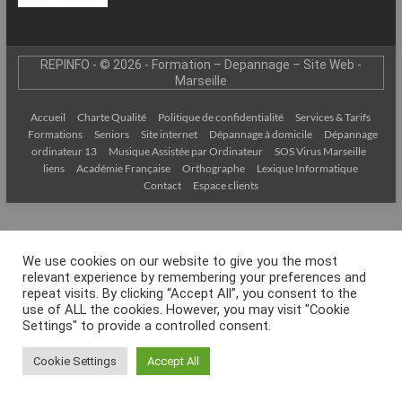
–
Internet
REPINFO - © 2026 - Formation – Depannage – Site Web -
l’Informatique
Marseille
Expliquée
Simplement
Accueil
Charte Qualité
Politique de confidentialité
Services & Tarifs
!
Formations
Seniors
Site internet
Dépannage à domicile
Dépannage
ordinateur 13
Musique Assistée par Ordinateur
SOS Virus Marseille
liens
Académie Française
Orthographe
Lexique Informatique
Contact
Espace clients
We use cookies on our website to give you the most
relevant experience by remembering your preferences and
repeat visits. By clicking “Accept All”, you consent to the
use of ALL the cookies. However, you may visit "Cookie
Settings" to provide a controlled consent.
Cookie Settings
Accept All